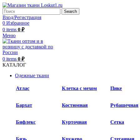
Search
Вход/Регистрация
0
Избранное
0
items
0
₽
Меню
0
items
0
₽
КАТАЛОГ
Одежные ткани
Атлас
Клетка с мехом
Пике
Бархат​
Костюмная
Рубашечная
Бифлекс
Курточная
Сетка
Бязь
Кружево
Стеганная