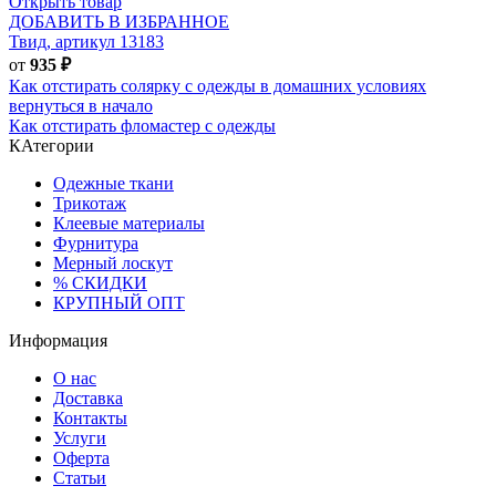
Открыть товар
ДОБАВИТЬ В ИЗБРАННОЕ
Твид, артикул 13183
от
935
₽
Как отстирать солярку с одежды в домашних условиях
вернуться в начало
Как отстирать фломастер с одежды
КАтегории
Одежные ткани
Трикотаж
Клеевые материалы
Фурнитура
Мерный лоскут
% СКИДКИ
КРУПНЫЙ ОПТ
Информация
О нас
Доставка
Контакты
Услуги
Оферта
Статьи