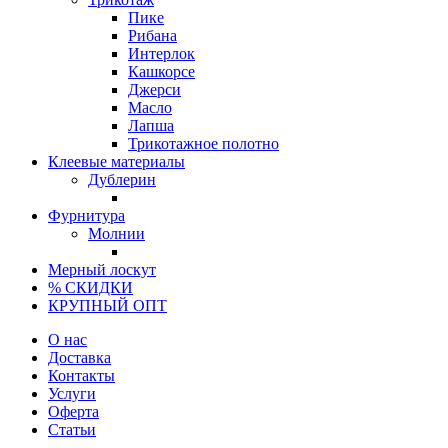
Пике
Рибана
Интерлок
Кашкорсе
Джерси
Масло
Лапша
Трикотажное полотно
Клеевые материалы
Дублерин
Фурнитура
Молнии
Мерный лоскут
% СКИДКИ
КРУПНЫЙ ОПТ
О нас
Доставка
Контакты
Услуги
Оферта
Статьи