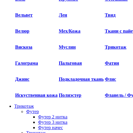
Вельвет
Лен
Твид
Велюр
Мех/Кожа
Ткани с пай
Вискоза
Муслин
Трикотаж
Галограма
Пальтовая
Фатин
Джинс
Подкладочная ткань
Флис
Искуственная кожа
Полиэстер
Фланель / Ф
Трикотаж
Футер
Футер 2 нитка​
Футер 3 нитка​
Футер начес
Трикотаж