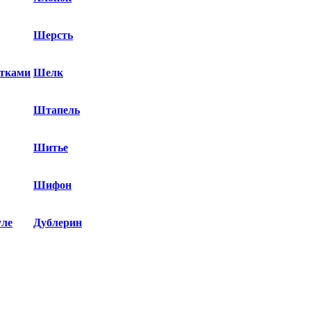
Шерсть
етками
Шелк
Штапель
Шитье
Шифон
уле
Дублерин