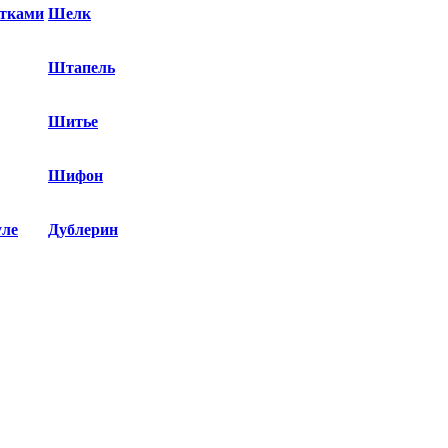
етками
Шелк
Штапель
Шитье
Шифон
уле
Дублерин