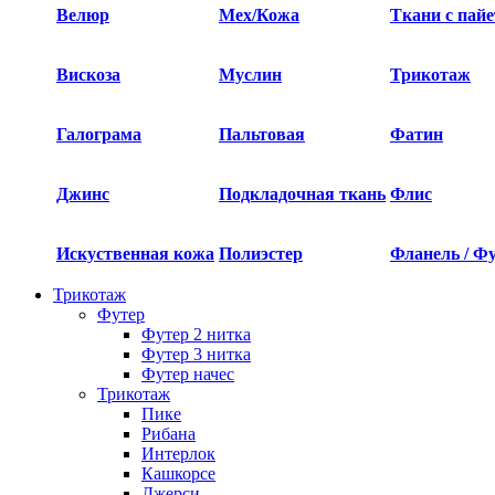
Велюр
Мех/Кожа
Ткани с пай
Вискоза
Муслин
Трикотаж
Галограма
Пальтовая
Фатин
Джинс
Подкладочная ткань
Флис
Искуственная кожа
Полиэстер
Фланель / Ф
Трикотаж
Футер
Футер 2 нитка​
Футер 3 нитка​
Футер начес
Трикотаж
Пике
Рибана
Интерлок
Кашкорсе
Джерси