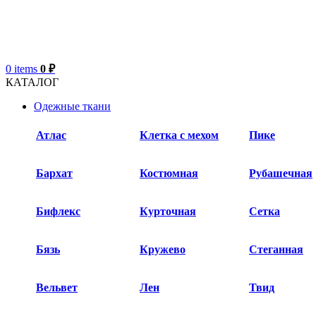
0
items
0
₽
КАТАЛОГ
Одежные ткани
Атлас
Клетка с мехом
Пике
Бархат​
Костюмная
Рубашечная
Бифлекс
Курточная
Сетка
Бязь
Кружево
Стеганная
Вельвет
Лен
Твид