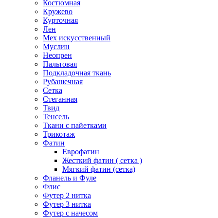
Костюмная
Кружево
Курточная
Лен
Мех искусственный
Муслин
Неопрен
Пальтовая
Подкладочная ткань
Рубашечная
Сетка
Стеганная
Твид
Тенсель
Ткани с пайетками
Трикотаж
Фатин
Еврофатин
Жесткий фатин ( сетка )
Мягкий фатин (сетка)
Фланель и Фуле
Флис
Футер 2 нитка
Футер 3 нитка
Футер с начесом