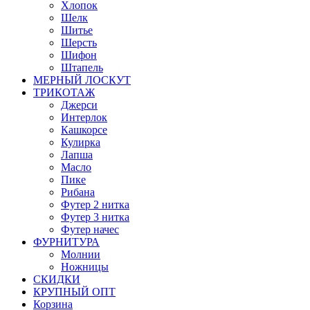
Хлопок
Шелк
Шитье
Шерсть
Шифон
Штапель
МЕРНЫЙ ЛОСКУТ
ТРИКОТАЖ
Джерси
Интерлок
Кашкорсе
Кулирка
Лапша
Масло
Пике
Рибана
Футер 2 нитка
Футер 3 нитка
Футер начес
ФУРНИТУРА
Молнии
Ножницы
СКИДКИ
КРУПНЫЙ ОПТ
Корзина