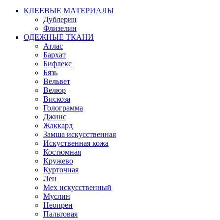
КЛЕЕВЫЕ МАТЕРИАЛЫ
Дублерин
Флизелин
ОДЕЖНЫЕ ТКАНИ
Атлас
Бархат
Бифлекс
Бязь
Вельвет
Велюр
Вискоза
Голограмма
Джинс
Жаккард
Замша искусственная
Искуственная кожа
Костюмная
Кружево
Курточная
Лен
Мех искусственный
Муслин
Неопрен
Пальтовая