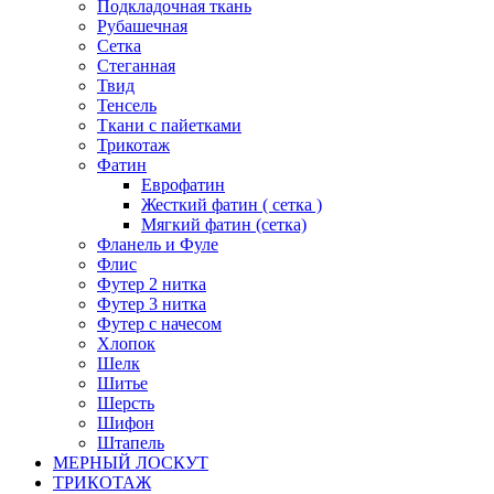
Подкладочная ткань
Рубашечная
Сетка
Стеганная
Твид
Тенсель
Ткани с пайетками
Трикотаж
Фатин
Еврофатин
Жесткий фатин ( сетка )
Мягкий фатин (сетка)
Фланель и Фуле
Флис
Футер 2 нитка
Футер 3 нитка
Футер с начесом
Хлопок
Шелк
Шитье
Шерсть
Шифон
Штапель
МЕРНЫЙ ЛОСКУТ
ТРИКОТАЖ