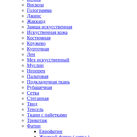
Вискоза
Голограмма
Джинс
Жаккард
Замша искусственная
Искуственная кожа
Костюмная
Кружево
Курточная
Лен
Мех искусственный
Муслин
Неопрен
Пальтовая
Подкладочная ткань
Рубашечная
Сетка
Стеганная
Твид
Тенсель
Ткани с пайетками
Трикотаж
Фатин
Еврофатин
Жесткий фатин ( сетка )