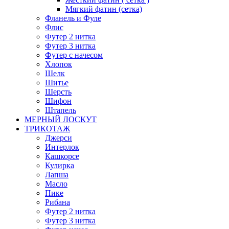
Мягкий фатин (сетка)
Фланель и Фуле
Флис
Футер 2 нитка
Футер 3 нитка
Футер с начесом
Хлопок
Шелк
Шитье
Шерсть
Шифон
Штапель
МЕРНЫЙ ЛОСКУТ
ТРИКОТАЖ
Джерси
Интерлок
Кашкорсе
Кулирка
Лапша
Масло
Пике
Рибана
Футер 2 нитка
Футер 3 нитка