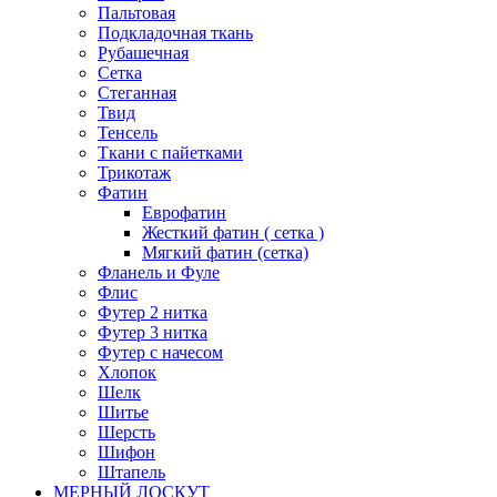
Пальтовая
Подкладочная ткань
Рубашечная
Сетка
Стеганная
Твид
Тенсель
Ткани с пайетками
Трикотаж
Фатин
Еврофатин
Жесткий фатин ( сетка )
Мягкий фатин (сетка)
Фланель и Фуле
Флис
Футер 2 нитка
Футер 3 нитка
Футер с начесом
Хлопок
Шелк
Шитье
Шерсть
Шифон
Штапель
МЕРНЫЙ ЛОСКУТ