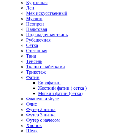
Курточная
Лен
Мех искусственный
Муслин
Неопрен
Пальтовая
Подкладочная ткань
Рубашечная
Сетка
Стеганная
Твид
Тенсель
Ткани с пайетками
Трикотаж
Фатин
Еврофатин
Жесткий фатин ( сетка )
Мягкий фатин (сетка)
Фланель и Фуле
Флис
Футер 2 нитка
Футер 3 нитка
Футер с начесом
Хлопок
Шелк