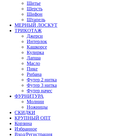
Шитье
Шерсть
Шифон
Штапель
МЕРНЫЙ ЛОСКУТ
ТРИКОТАЖ
Джерси
Интерлок
Кашкорсе
Кулирка
Лапша
Масло
Пике
Рибана
Футер 2 нитка
Футер 3 нитка
Футер начес
ФУРНИТУРА
Молнии
Ножницы
СКИДКИ
КРУПНЫЙ ОПТ
Корзина
Избранное
Вход/Регистрация