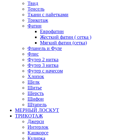
Твид
Тенсель
Ткани с пайетками
Трикотаж
Фатин
Еврофатин
Жесткий фатин ( сетка )
Мягкий фатин (сетка)
Фланель и Фуле
Флис
Футер 2 нитка
Футер 3 нитка
Футер с начесом
Хлопок
Шелк
Шитье
Шерсть
Шифон
Штапель
МЕРНЫЙ ЛОСКУТ
ТРИКОТАЖ
Джерси
Интерлок
Кашкорсе
Кулирка