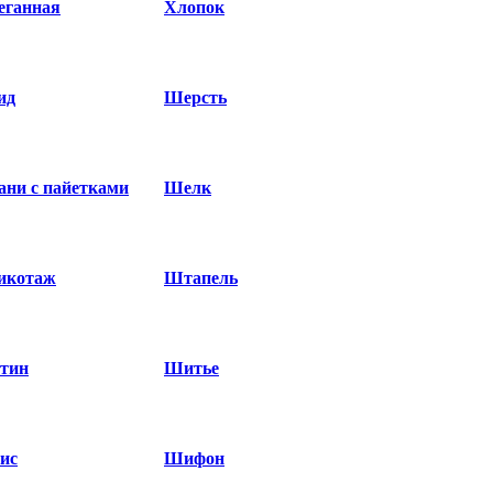
еганная
Хлопок
ид
Шерсть
ани с пайетками
Шелк
икотаж
Штапель
тин
Шитье
ис
Шифон