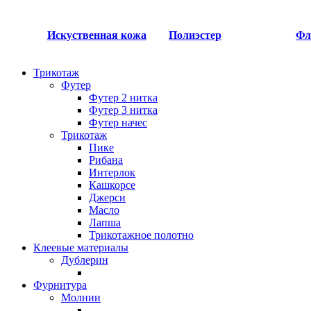
Искуственная кожа
Полиэстер
Фл
Трикотаж
Футер
Футер 2 нитка​
Футер 3 нитка​
Футер начес
Трикотаж
Пике
Рибана
Интерлок
Кашкорсе
Джерси
Масло
Лапша
Трикотажное полотно
Клеевые материалы
Дублерин
Фурнитура
Молнии