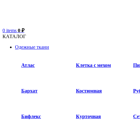
0
items
0
₽
КАТАЛОГ
Одежные ткани
Атлас
Клетка с мехом
Пи
Бархат​
Костюмная
Ру
Бифлекс
Курточная
Се