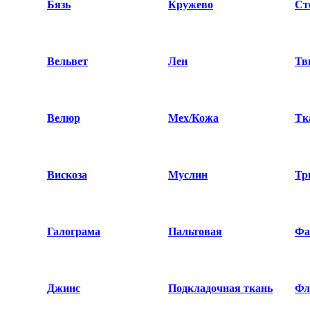
Бязь
Кружево
Ст
Вельвет
Лен
Тв
Велюр
Мех/Кожа
Тк
Вискоза
Муслин
Тр
Галограма
Пальтовая
Фа
Джинс
Подкладочная ткань
Фл