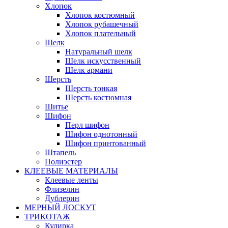
Хлопок
Хлопок костюмный
Хлопок рубашечный
Хлопок плательный
Шелк
Натуральный шелк
Шелк искусственный
Шелк армани
Шерсть
Шерсть тонкая
Шерсть костюмная
Шитье
Шифон
Перл шифон
Шифон однотонный
Шифон принтованный
Штапель
Полиэстер
КЛЕЕВЫЕ МАТЕРИАЛЫ
Клеевые ленты
Флизелин
Дублерин
МЕРНЫЙ ЛОСКУТ
ТРИКОТАЖ
Кулирка