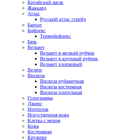
Китайский шелк
Жаккард
Атлас
Русский атлас стрейч
Бархат
Бифлекс
Термобифлекс
Бязь
Вельвет
Вельвет в мелкий рубчик
Вельвет в крупный рубчик
Вельвет хлопковый
Велюр
Вискоза
Вискоза рубашечная
Вискоза костюмная
Вискоза плательная
Голограмма
Джинс
Интерлок
Искуственная кожа
Клетка с мехом
Кожа
Костюмная
Кружево