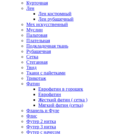
Курточная
Лен
Лен костюмный
Лен рубашечный
Мех искусственный
Муслин
Пальтовая
Плательная
Подкладочная ткань
Рубашечная
Сетка
Стеганная
Твид
Ткани с пайетками
Трикотаж
Фатин
Еврофатин в горошек
Еврофатин
Жесткий фатин ( сетка )
Мягкий фатин (сетка)
Фланель и Фуле
Флис
Футер 2 нитка
Футер 3 нитка
Футер с начесом