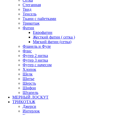
Сетка
Стеганная
Твид
Тенсель
Ткани с пайетками
Трикотаж
Фатин
Еврофатин
Жесткий фатин ( сетка )
Мягкий фатин (сетка)
Фланель и Фуле
Флис
Футер 2 нитка
Футер 3 нитка
Футер с начесом
Хлопок
Шелк
Шитье
Шерсть
Шифон
Штапель
МЕРНЫЙ ЛОСКУТ
ТРИКОТАЖ
Джерси
Интерлок