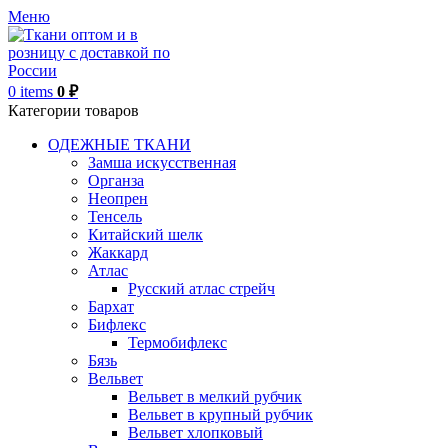
Меню
0
items
0
₽
Категории товаров
ОДЕЖНЫЕ ТКАНИ
Замша искусственная
Органза
Неопрен
Тенсель
Китайский шелк
Жаккард
Атлас
Русский атлас стрейч
Бархат
Бифлекс
Термобифлекс
Бязь
Вельвет
Вельвет в мелкий рубчик
Вельвет в крупный рубчик
Вельвет хлопковый