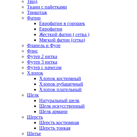
Твид
Ткани с пайетками
Трикотаж
Фатин
Еврофатин в горошек
Еврофатин
Жесткий фатин ( сетка )
Мягкий фатин (сетка)
Фланель и Фуле
Флис
Футер 2 нитка
Футер 3 нитка
Футер с начесом
Хлопок
Хлопок костюмный
Хлопок рубашечный
Хлопок плательный
Шелк
Натуральный шелк
Шелк искусственный
Шелк армани
Шерсть
Шерсть костюмная
Шерсть тонкая
Шитье