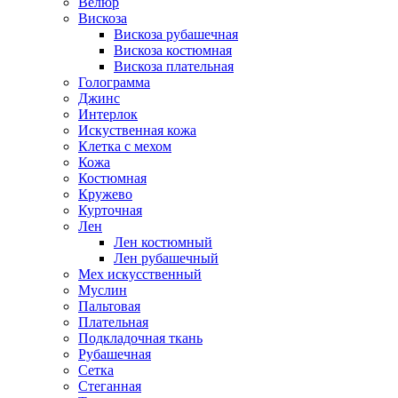
Велюр
Вискоза
Вискоза рубашечная
Вискоза костюмная
Вискоза плательная
Голограмма
Джинс
Интерлок
Искуственная кожа
Клетка с мехом
Кожа
Костюмная
Кружево
Курточная
Лен
Лен костюмный
Лен рубашечный
Мех искусственный
Муслин
Пальтовая
Плательная
Подкладочная ткань
Рубашечная
Сетка
Стеганная