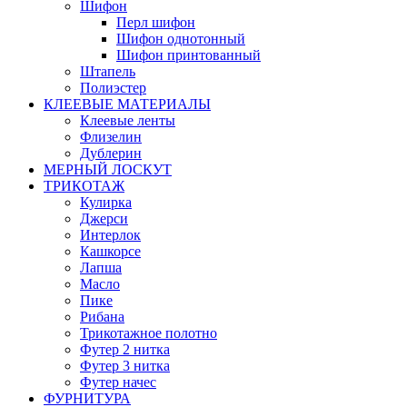
Шифон
Перл шифон
Шифон однотонный
Шифон принтованный
Штапель
Полиэстер
КЛЕЕВЫЕ МАТЕРИАЛЫ
Клеевые ленты
Флизелин
Дублерин
МЕРНЫЙ ЛОСКУТ
ТРИКОТАЖ
Кулирка
Джерси
Интерлок
Кашкорсе
Лапша
Масло
Пике
Рибана
Трикотажное полотно
Футер 2 нитка
Футер 3 нитка
Футер начес
ФУРНИТУРА