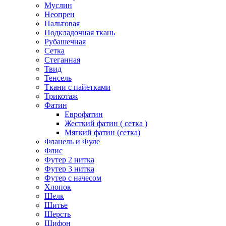
Муслин
Неопрен
Пальтовая
Подкладочная ткань
Рубашечная
Сетка
Стеганная
Твид
Тенсель
Ткани с пайетками
Трикотаж
Фатин
Еврофатин
Жесткий фатин ( сетка )
Мягкий фатин (сетка)
Фланель и Фуле
Флис
Футер 2 нитка
Футер 3 нитка
Футер с начесом
Хлопок
Шелк
Шитье
Шерсть
Шифон