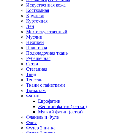
Искуственная кожа
Костюмная
Кружево
Курточная
Лен
Мех искусственный
Муслин
Неопрен
Пальтовая
Подкладочная ткань
Рубашечная
Сетка
Стеганная
Твид
Тенсель
Ткани с пайетками
Трикотаж
Фатин
Еврофатин
Жесткий фатин ( сетка )
Мягкий фатин (сетка)
Фланель и Фуле
Флис
Футер 2 нитка