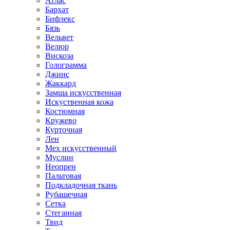
Атлас
Бархат
Бифлекс
Бязь
Вельвет
Велюр
Вискоза
Голограмма
Джинс
Жаккард
Замша искусственная
Искуственная кожа
Костюмная
Кружево
Курточная
Лен
Мех искусственный
Муслин
Неопрен
Пальтовая
Подкладочная ткань
Рубашечная
Сетка
Стеганная
Твид