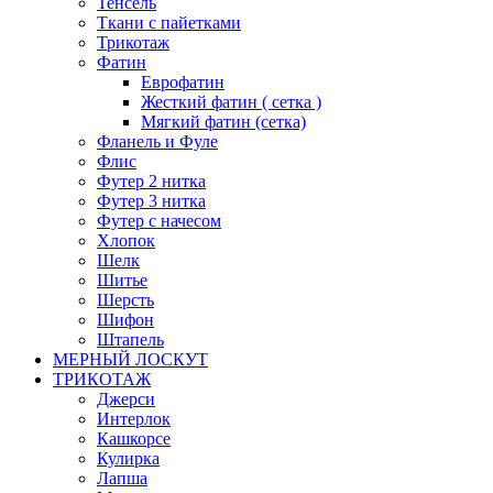
Тенсель
Ткани с пайетками
Трикотаж
Фатин
Еврофатин
Жесткий фатин ( сетка )
Мягкий фатин (сетка)
Фланель и Фуле
Флис
Футер 2 нитка
Футер 3 нитка
Футер с начесом
Хлопок
Шелк
Шитье
Шерсть
Шифон
Штапель
МЕРНЫЙ ЛОСКУТ
ТРИКОТАЖ
Джерси
Интерлок
Кашкорсе
Кулирка
Лапша