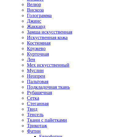
Велюр
Вискоза
Голограмма
Джинс
Жаккард
Замша искусственная
Искуственная кожа
Костюмная
Кружево
Курточная
Лен
Мех искусственный
Муслин
Неопрен
Пальтовая
Подкладочная ткань
Рубашечная
Сетка
Стеганная
Твид
Тенсель
Ткани с пайетками
Трикотаж
Фатин
Еврофатин