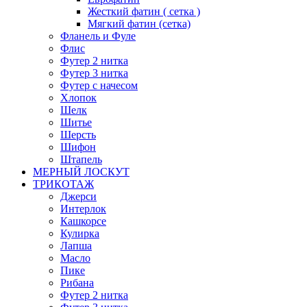
Жесткий фатин ( сетка )
Мягкий фатин (сетка)
Фланель и Фуле
Флис
Футер 2 нитка
Футер 3 нитка
Футер с начесом
Хлопок
Шелк
Шитье
Шерсть
Шифон
Штапель
МЕРНЫЙ ЛОСКУТ
ТРИКОТАЖ
Джерси
Интерлок
Кашкорсе
Кулирка
Лапша
Масло
Пике
Рибана
Футер 2 нитка