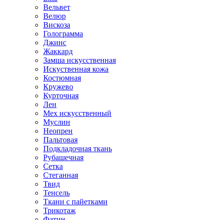
Вельвет
Велюр
Вискоза
Голограмма
Джинс
Жаккард
Замша искусственная
Искуственная кожа
Костюмная
Кружево
Курточная
Лен
Мех искусственный
Муслин
Неопрен
Пальтовая
Подкладочная ткань
Рубашечная
Сетка
Стеганная
Твид
Тенсель
Ткани с пайетками
Трикотаж
Фатин