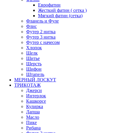
Еврофатин
Жесткий фатин ( сетка )
Мягкий фатин (сетка)
Фланель и Фуле
Флис
Футер 2 нитка
Футер 3 нитка
Футер с начесом
Хлопок
Шелк
Шитье
Шерсть
Шифон
Штапель
МЕРНЫЙ ЛОСКУТ
ТРИКОТАЖ
Джерси
Интерлок
Кашкорсе
Кулирка
Лапша
Масло
Пике
Рибана