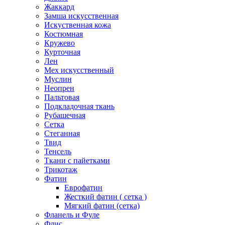
Жаккард
Замша искусственная
Искуственная кожа
Костюмная
Кружево
Курточная
Лен
Мех искусственный
Муслин
Неопрен
Пальтовая
Подкладочная ткань
Рубашечная
Сетка
Стеганная
Твид
Тенсель
Ткани с пайетками
Трикотаж
Фатин
Еврофатин
Жесткий фатин ( сетка )
Мягкий фатин (сетка)
Фланель и Фуле
Флис