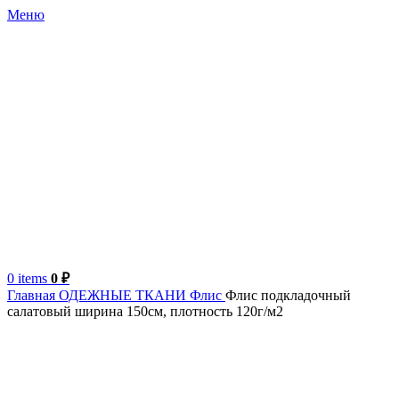
Меню
0
items
0
₽
Главная
ОДЕЖНЫЕ ТКАНИ
Флис
Флис подкладочный
салатовый ширина 150см, плотность 120г/м2
-33%
Китай