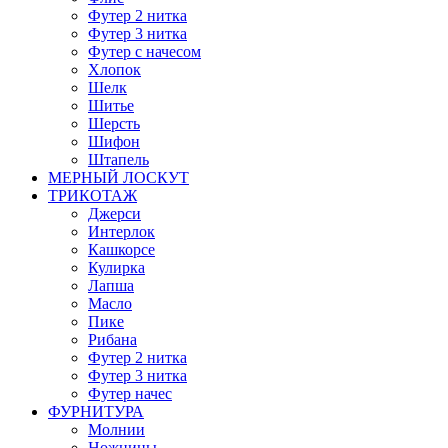
Футер 2 нитка
Футер 3 нитка
Футер с начесом
Хлопок
Шелк
Шитье
Шерсть
Шифон
Штапель
МЕРНЫЙ ЛОСКУТ
ТРИКОТАЖ
Джерси
Интерлок
Кашкорсе
Кулирка
Лапша
Масло
Пике
Рибана
Футер 2 нитка
Футер 3 нитка
Футер начес
ФУРНИТУРА
Молнии
Ножницы