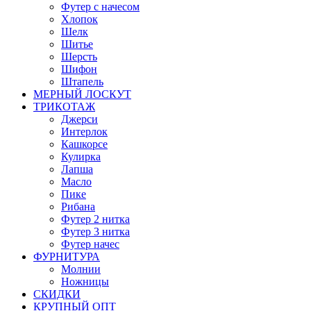
Футер с начесом
Хлопок
Шелк
Шитье
Шерсть
Шифон
Штапель
МЕРНЫЙ ЛОСКУТ
ТРИКОТАЖ
Джерси
Интерлок
Кашкорсе
Кулирка
Лапша
Масло
Пике
Рибана
Футер 2 нитка
Футер 3 нитка
Футер начес
ФУРНИТУРА
Молнии
Ножницы
СКИДКИ
КРУПНЫЙ ОПТ