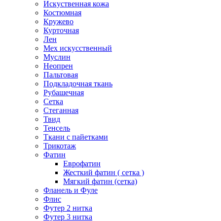
Искуственная кожа
Костюмная
Кружево
Курточная
Лен
Мех искусственный
Муслин
Неопрен
Пальтовая
Подкладочная ткань
Рубашечная
Сетка
Стеганная
Твид
Тенсель
Ткани с пайетками
Трикотаж
Фатин
Еврофатин
Жесткий фатин ( сетка )
Мягкий фатин (сетка)
Фланель и Фуле
Флис
Футер 2 нитка
Футер 3 нитка