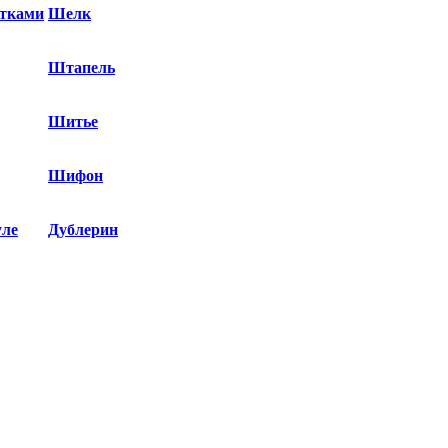
етками
Шелк
Штапель
Шитье
Шифон
уле
Дублерин