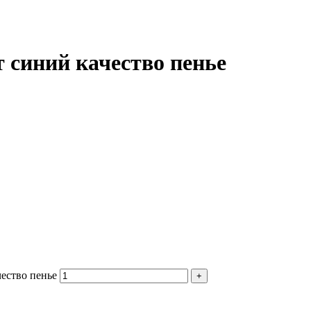
т синий качество пенье
чество пенье