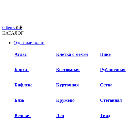
0
items
0
₽
КАТАЛОГ
Одежные ткани
Атлас
Клетка с мехом
Пике
Бархат​
Костюмная
Рубашечная
Бифлекс
Курточная
Сетка
Бязь
Кружево
Стеганная
Вельвет
Лен
Твид