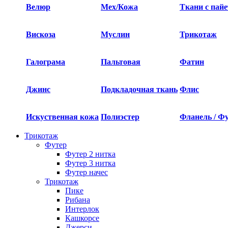
Велюр
Мех/Кожа
Ткани с пай
Вискоза
Муслин
Трикотаж
Галограма
Пальтовая
Фатин
Джинс
Подкладочная ткань
Флис
Искуственная кожа
Полиэстер
Фланель / Ф
Трикотаж
Футер
Футер 2 нитка​
Футер 3 нитка​
Футер начес
Трикотаж
Пике
Рибана
Интерлок
Кашкорсе
Джерси