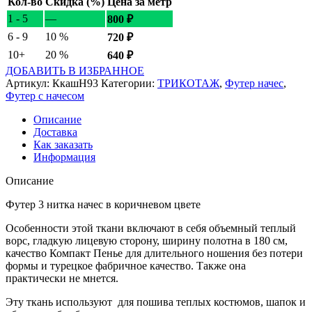
Кол-во
Скидка (%)
Цена за метр
1 - 5
—
800
₽
6 - 9
10 %
720
₽
10+
20 %
640
₽
ДОБАВИТЬ В ИЗБРАННОЕ
Артикул:
КкашН93
Категории:
ТРИКОТАЖ
,
Футер начес
,
Футер с начесом
Описание
Доставка
Как заказать
Информация
Описание
Футер 3 нитка начес в коричневом цвете
Особенности этой ткани включают в себя объемный теплый
ворс, гладкую лицевую сторону, ширину полотна в 180 см,
качество Компакт Пенье для длительного ношения без потери
формы и турецкое фабричное качество. Также она
практически не мнется.
Эту ткань используют для пошива теплых костюмов, шапок и