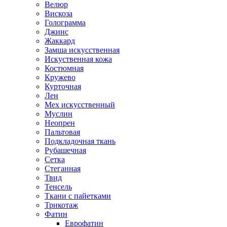
Велюр
Вискоза
Голограмма
Джинс
Жаккард
Замша искусственная
Искуственная кожа
Костюмная
Кружево
Курточная
Лен
Мех искусственный
Муслин
Неопрен
Пальтовая
Подкладочная ткань
Рубашечная
Сетка
Стеганная
Твид
Тенсель
Ткани с пайетками
Трикотаж
Фатин
Еврофатин