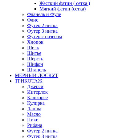
Жесткий фатин ( сетка )
Мягкий фатин (сетка)
Фланель и Фуле
Флис
Футер 2 нитка
Футер 3 нитка
Футер с начесом
Хлопок
Шелк
Шитье
Шерсть
Шифон
Штапель
МЕРНЫЙ ЛОСКУТ
ТРИКОТАЖ
Джерси
Интерлок
Кашкорсе
Кулирка
Лапша
Масло
Пике
Рибана
Футер 2 нитка
Футер 3 нитка