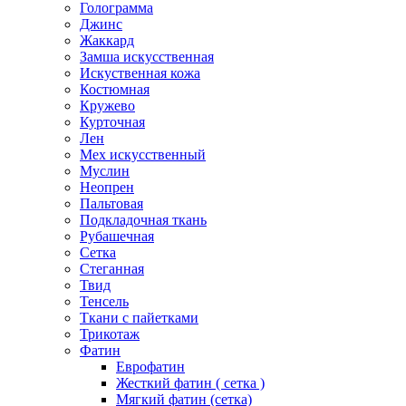
Голограмма
Джинс
Жаккард
Замша искусственная
Искуственная кожа
Костюмная
Кружево
Курточная
Лен
Мех искусственный
Муслин
Неопрен
Пальтовая
Подкладочная ткань
Рубашечная
Сетка
Стеганная
Твид
Тенсель
Ткани с пайетками
Трикотаж
Фатин
Еврофатин
Жесткий фатин ( сетка )
Мягкий фатин (сетка)