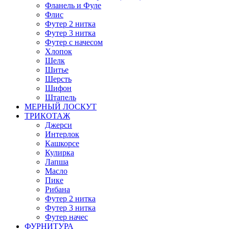
Фланель и Фуле
Флис
Футер 2 нитка
Футер 3 нитка
Футер с начесом
Хлопок
Шелк
Шитье
Шерсть
Шифон
Штапель
МЕРНЫЙ ЛОСКУТ
ТРИКОТАЖ
Джерси
Интерлок
Кашкорсе
Кулирка
Лапша
Масло
Пике
Рибана
Футер 2 нитка
Футер 3 нитка
Футер начес
ФУРНИТУРА