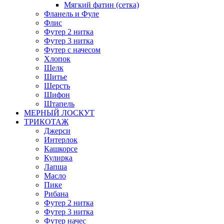
Мягкий фатин (сетка)
Фланель и Фуле
Флис
Футер 2 нитка
Футер 3 нитка
Футер с начесом
Хлопок
Шелк
Шитье
Шерсть
Шифон
Штапель
МЕРНЫЙ ЛОСКУТ
ТРИКОТАЖ
Джерси
Интерлок
Кашкорсе
Кулирка
Лапша
Масло
Пике
Рибана
Футер 2 нитка
Футер 3 нитка
Футер начес