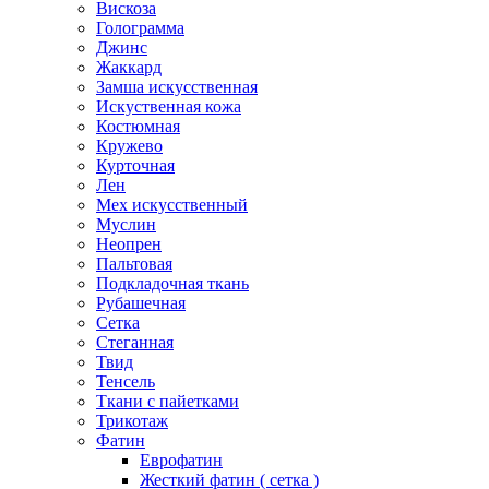
Вискоза
Голограмма
Джинс
Жаккард
Замша искусственная
Искуственная кожа
Костюмная
Кружево
Курточная
Лен
Мех искусственный
Муслин
Неопрен
Пальтовая
Подкладочная ткань
Рубашечная
Сетка
Стеганная
Твид
Тенсель
Ткани с пайетками
Трикотаж
Фатин
Еврофатин
Жесткий фатин ( сетка )