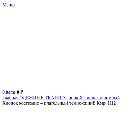
Меню
0
items
0
₽
Главная
ОДЕЖНЫЕ ТКАНИ
Хлопок
Хлопок костюмный
Хлопок костюмно – плательный темно-синий Кмр4Н12
Италия