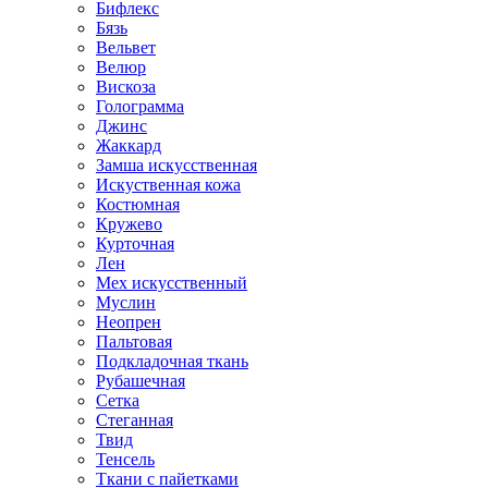
Бифлекс
Бязь
Вельвет
Велюр
Вискоза
Голограмма
Джинс
Жаккард
Замша искусственная
Искуственная кожа
Костюмная
Кружево
Курточная
Лен
Мех искусственный
Муслин
Неопрен
Пальтовая
Подкладочная ткань
Рубашечная
Сетка
Стеганная
Твид
Тенсель
Ткани с пайетками