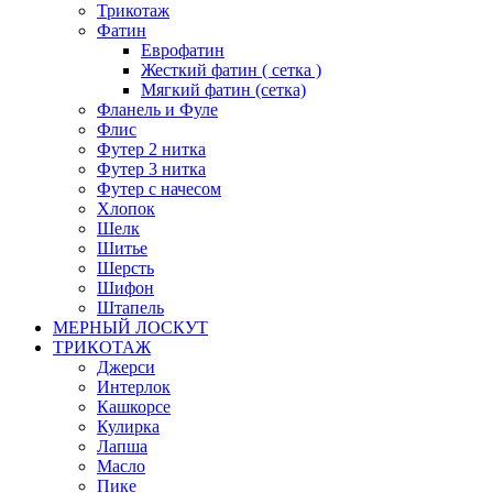
Трикотаж
Фатин
Еврофатин
Жесткий фатин ( сетка )
Мягкий фатин (сетка)
Фланель и Фуле
Флис
Футер 2 нитка
Футер 3 нитка
Футер с начесом
Хлопок
Шелк
Шитье
Шерсть
Шифон
Штапель
МЕРНЫЙ ЛОСКУТ
ТРИКОТАЖ
Джерси
Интерлок
Кашкорсе
Кулирка
Лапша
Масло
Пике