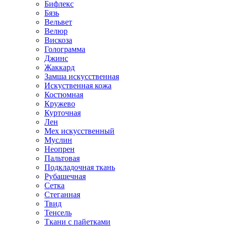
Бифлекс
Бязь
Вельвет
Велюр
Вискоза
Голограмма
Джинс
Жаккард
Замша искусственная
Искуственная кожа
Костюмная
Кружево
Курточная
Лен
Мех искусственный
Муслин
Неопрен
Пальтовая
Подкладочная ткань
Рубашечная
Сетка
Стеганная
Твид
Тенсель
Ткани с пайетками