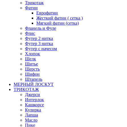
Трикотаж
Фатин
Еврофатин
Жесткий фатин ( сетка )
Мягкий фатин (сетка)
Фланель и Фуле
Флис
Футер 2 нитка
Футер 3 нитка
Футер с начесом
Хлопок
Шелк
Шитье
Шерсть
Шифон
Штапель
МЕРНЫЙ ЛОСКУТ
ТРИКОТАЖ
Джерси
Интерлок
Кашкорсе
Кулирка
Лапша
Масло
Пике