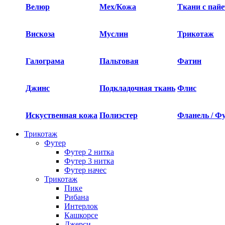
Велюр
Мех/Кожа
Ткани с пай
Вискоза
Муслин
Трикотаж
Галограма
Пальтовая
Фатин
Джинс
Подкладочная ткань
Флис
Искуственная кожа
Полиэстер
Фланель / Ф
Трикотаж
Футер
Футер 2 нитка​
Футер 3 нитка​
Футер начес
Трикотаж
Пике
Рибана
Интерлок
Кашкорсе
Джерси