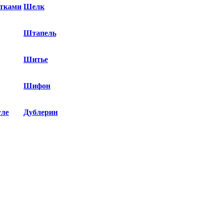
етками
Шелк
Штапель
Шитье
Шифон
уле
Дублерин