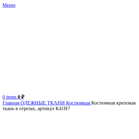
Меню
0
items
0
₽
Главная
ОДЕЖНЫЕ ТКАНИ
Костюмная
Костюмная креповая
ткань в отрезах, артикул К41Н7
Продано
Италия