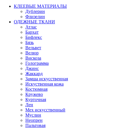
КЛЕЕВЫЕ МАТЕРИАЛЫ
Дублерин
Флизелин
ОДЕЖНЫЕ ТКАНИ
Атлас
Бархат
Бифлекс
Бязь
Вельвет
Велюр
Вискоза
Голограмма
Джинс
Жаккард
Замша искусственная
Искуственная кожа
Костюмная
Кружево
Курточная
Лен
Мех искусственный
Муслин
Неопрен
Пальтовая