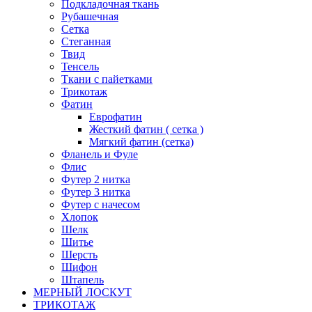
Подкладочная ткань
Рубашечная
Сетка
Стеганная
Твид
Тенсель
Ткани с пайетками
Трикотаж
Фатин
Еврофатин
Жесткий фатин ( сетка )
Мягкий фатин (сетка)
Фланель и Фуле
Флис
Футер 2 нитка
Футер 3 нитка
Футер с начесом
Хлопок
Шелк
Шитье
Шерсть
Шифон
Штапель
МЕРНЫЙ ЛОСКУТ
ТРИКОТАЖ