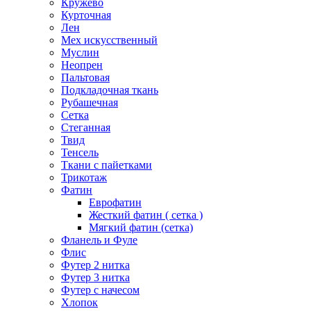
Кружево
Курточная
Лен
Мех искусственный
Муслин
Неопрен
Пальтовая
Подкладочная ткань
Рубашечная
Сетка
Стеганная
Твид
Тенсель
Ткани с пайетками
Трикотаж
Фатин
Еврофатин
Жесткий фатин ( сетка )
Мягкий фатин (сетка)
Фланель и Фуле
Флис
Футер 2 нитка
Футер 3 нитка
Футер с начесом
Хлопок