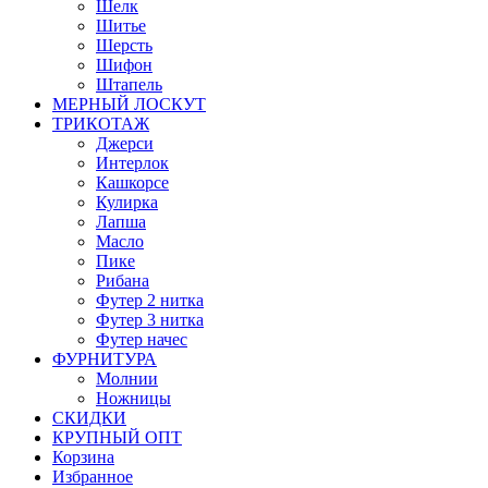
Шелк
Шитье
Шерсть
Шифон
Штапель
МЕРНЫЙ ЛОСКУТ
ТРИКОТАЖ
Джерси
Интерлок
Кашкорсе
Кулирка
Лапша
Масло
Пике
Рибана
Футер 2 нитка
Футер 3 нитка
Футер начес
ФУРНИТУРА
Молнии
Ножницы
СКИДКИ
КРУПНЫЙ ОПТ
Корзина
Избранное