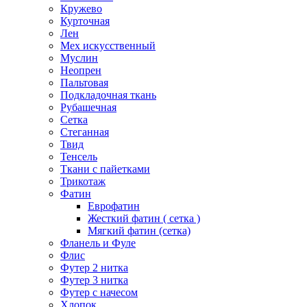
Кружево
Курточная
Лен
Мех искусственный
Муслин
Неопрен
Пальтовая
Подкладочная ткань
Рубашечная
Сетка
Стеганная
Твид
Тенсель
Ткани с пайетками
Трикотаж
Фатин
Еврофатин
Жесткий фатин ( сетка )
Мягкий фатин (сетка)
Фланель и Фуле
Флис
Футер 2 нитка
Футер 3 нитка
Футер с начесом
Хлопок