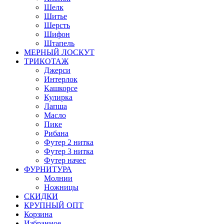
Шелк
Шитье
Шерсть
Шифон
Штапель
МЕРНЫЙ ЛОСКУТ
ТРИКОТАЖ
Джерси
Интерлок
Кашкорсе
Кулирка
Лапша
Масло
Пике
Рибана
Футер 2 нитка
Футер 3 нитка
Футер начес
ФУРНИТУРА
Молнии
Ножницы
СКИДКИ
КРУПНЫЙ ОПТ
Корзина
Избранное