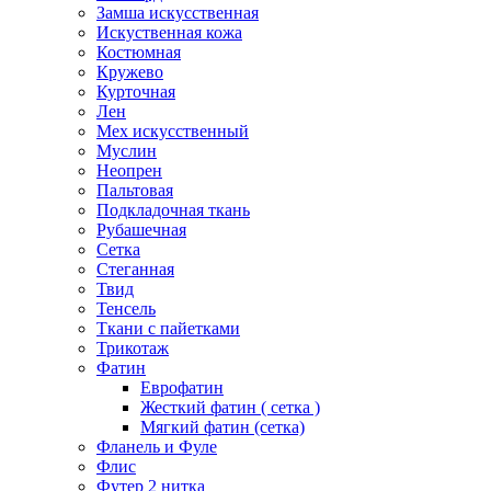
Замша искусственная
Искуственная кожа
Костюмная
Кружево
Курточная
Лен
Мех искусственный
Муслин
Неопрен
Пальтовая
Подкладочная ткань
Рубашечная
Сетка
Стеганная
Твид
Тенсель
Ткани с пайетками
Трикотаж
Фатин
Еврофатин
Жесткий фатин ( сетка )
Мягкий фатин (сетка)
Фланель и Фуле
Флис
Футер 2 нитка