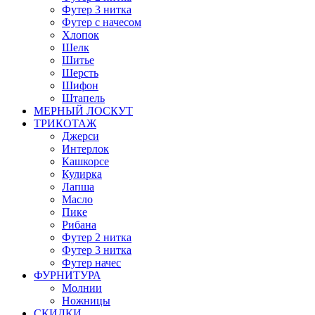
Футер 3 нитка
Футер с начесом
Хлопок
Шелк
Шитье
Шерсть
Шифон
Штапель
МЕРНЫЙ ЛОСКУТ
ТРИКОТАЖ
Джерси
Интерлок
Кашкорсе
Кулирка
Лапша
Масло
Пике
Рибана
Футер 2 нитка
Футер 3 нитка
Футер начес
ФУРНИТУРА
Молнии
Ножницы
СКИДКИ