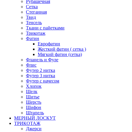
Рубашечная
Сетка
Стеганная
Твид
Тенсель
Ткани с пайетками
Трикотаж
Фатин
Еврофатин
Жесткий фатин ( сетка )
Мягкий фатин (сетка)
Фланель и Фуле
Флис
Футер 2 нитка
Футер 3 нитка
Футер с начесом
Хлопок
Шелк
Шитье
Шерсть
Шифон
Штапель
МЕРНЫЙ ЛОСКУТ
ТРИКОТАЖ
Джерси