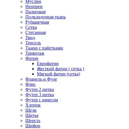
Муслин
Неопрен
Пальтовая
Подкладочная ткань
Рубашечная
Сетка
Стеганная
Твид
Тенсель
Ткани с пайетками
Трикотаж
Фатин
Еврофатин
Жесткий фатин ( сетка )
Мягкий фатин (сетка)
Фланель и Фуле
Флис
Футер 2 нитка
Футер 3 нитка
Футер с начесом
Хлопок
Шелк
Шитье
Шерсть
Шифон