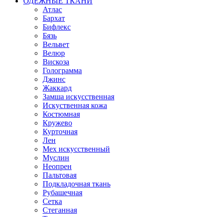
ОДЕЖНЫЕ ТКАНИ
Атлас
Бархат
Бифлекс
Бязь
Вельвет
Велюр
Вискоза
Голограмма
Джинс
Жаккард
Замша искусственная
Искуственная кожа
Костюмная
Кружево
Курточная
Лен
Мех искусственный
Муслин
Неопрен
Пальтовая
Подкладочная ткань
Рубашечная
Сетка
Стеганная