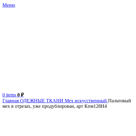
Меню
0
items
0
₽
Главная
ОДЕЖНЫЕ ТКАНИ
Мех искусственный
Пальтовый
мех в отрезах, уже продублирован, арт Кпм128Н4
Продано