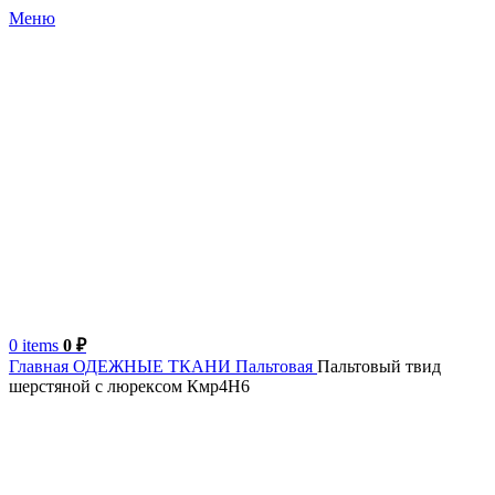
Меню
0
items
0
₽
Главная
ОДЕЖНЫЕ ТКАНИ
Пальтовая
Пальтовый твид
шерстяной с люрексом Кмр4Н6
Италия