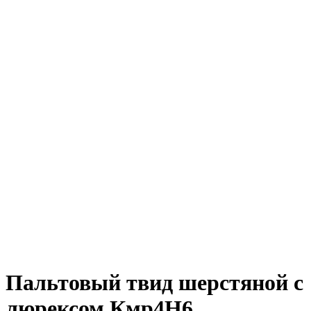
Пальтовый твид шерстяной с
люрексом Кмр4Н6