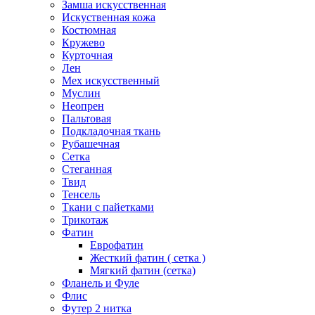
Замша искусственная
Искуственная кожа
Костюмная
Кружево
Курточная
Лен
Мех искусственный
Муслин
Неопрен
Пальтовая
Подкладочная ткань
Рубашечная
Сетка
Стеганная
Твид
Тенсель
Ткани с пайетками
Трикотаж
Фатин
Еврофатин
Жесткий фатин ( сетка )
Мягкий фатин (сетка)
Фланель и Фуле
Флис
Футер 2 нитка