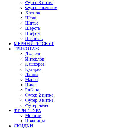
Футер 3 нитка
Футер с начесом
Хлопок
Шелк
Шитье
Шерсть
Шифон
Штапель
МЕРНЫЙ ЛОСКУТ
ТРИКОТАЖ
Джерси
Интерлок
Кашкорсе
Кулирка
Лапша
Масло
Пике
Рибана
Футер 2 нитка
Футер 3 нитка
Футер начес
ФУРНИТУРА
Молнии
Ножницы
СКИДКИ