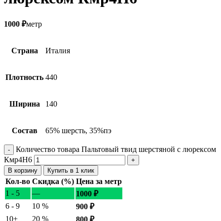
1000
₽
метр
Страна
Италия
Плотность
440
Ширина
140
Состав
65% шерсть, 35%пэ
Количество товара Пальтовый твид шерстяной с люрексом
Кмр4Н6
В корзину
Купить в 1 клик
Кол-во
Скидка (%)
Цена за метр
1 - 5
—
1000
₽
6 - 9
10 %
900
₽
10+
20 %
800
₽