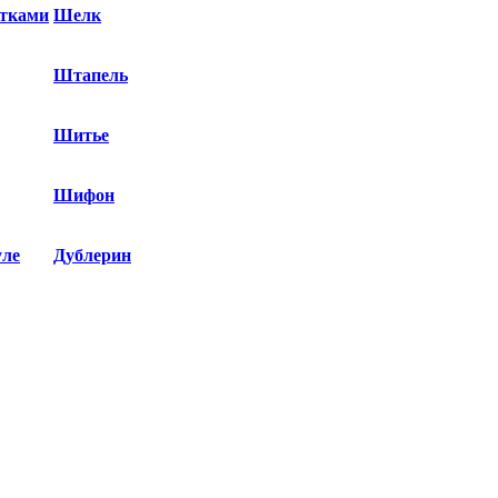
етками
Шелк
Штапель
Шитье
Шифон
уле
Дублерин