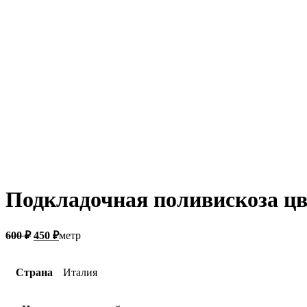
Подкладочная поливискоза ц
600
₽
450
₽
метр
Страна
Италия