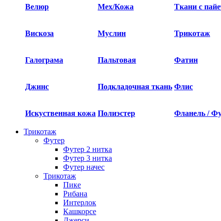
Велюр
Мех/Кожа
Ткани с пай
Вискоза
Муслин
Трикотаж
Галограма
Пальтовая
Фатин
Джинс
Подкладочная ткань
Флис
Искуственная кожа
Полиэстер
Фланель / Ф
Трикотаж
Футер
Футер 2 нитка​
Футер 3 нитка​
Футер начес
Трикотаж
Пике
Рибана
Интерлок
Кашкорсе
Джерси