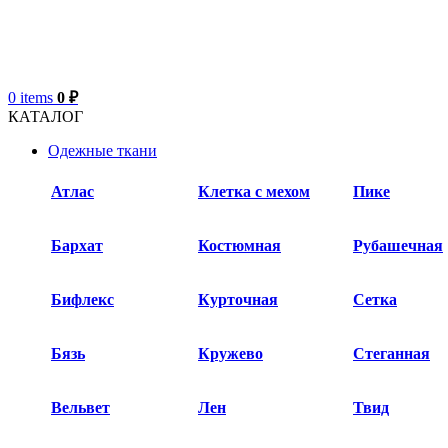
0
items
0
₽
КАТАЛОГ
Одежные ткани
Атлас
Клетка с мехом
Пике
Бархат​
Костюмная
Рубашечная
Бифлекс
Курточная
Сетка
Бязь
Кружево
Стеганная
Вельвет
Лен
Твид