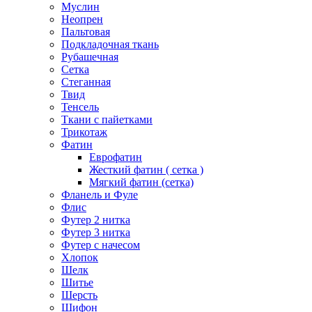
Муслин
Неопрен
Пальтовая
Подкладочная ткань
Рубашечная
Сетка
Стеганная
Твид
Тенсель
Ткани с пайетками
Трикотаж
Фатин
Еврофатин
Жесткий фатин ( сетка )
Мягкий фатин (сетка)
Фланель и Фуле
Флис
Футер 2 нитка
Футер 3 нитка
Футер с начесом
Хлопок
Шелк
Шитье
Шерсть
Шифон