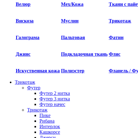
Велюр
Мех/Кожа
Ткани с пай
Вискоза
Муслин
Трикотаж
Галограма
Пальтовая
Фатин
Джинс
Подкладочная ткань
Флис
Искуственная кожа
Полиэстер
Фланель / Ф
Трикотаж
Футер
Футер 2 нитка​
Футер 3 нитка​
Футер начес
Трикотаж
Пике
Рибана
Интерлок
Кашкорсе
Джерси