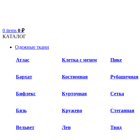
0
items
0
₽
КАТАЛОГ
Одежные ткани
Атлас
Клетка с мехом
Пике
Бархат​
Костюмная
Рубашечная
Бифлекс
Курточная
Сетка
Бязь
Кружево
Стеганная
Вельвет
Лен
Твид