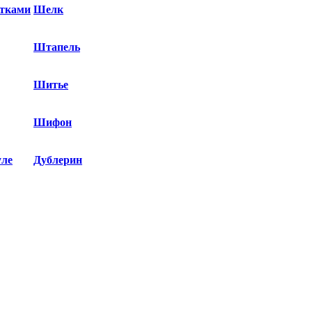
етками
Шелк
Штапель
Шитье
Шифон
уле
Дублерин