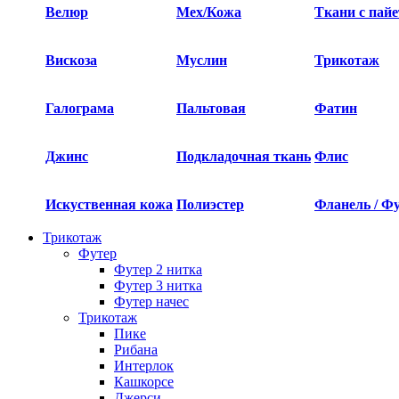
Велюр
Мех/Кожа
Ткани с пай
Вискоза
Муслин
Трикотаж
Галограма
Пальтовая
Фатин
Джинс
Подкладочная ткань
Флис
Искуственная кожа
Полиэстер
Фланель / Ф
Трикотаж
Футер
Футер 2 нитка​
Футер 3 нитка​
Футер начес
Трикотаж
Пике
Рибана
Интерлок
Кашкорсе
Джерси