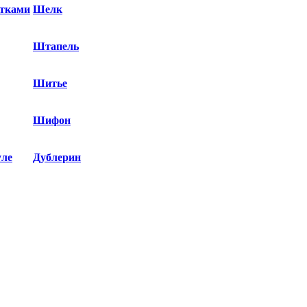
етками
Шелк
Штапель
Шитье
Шифон
уле
Дублерин