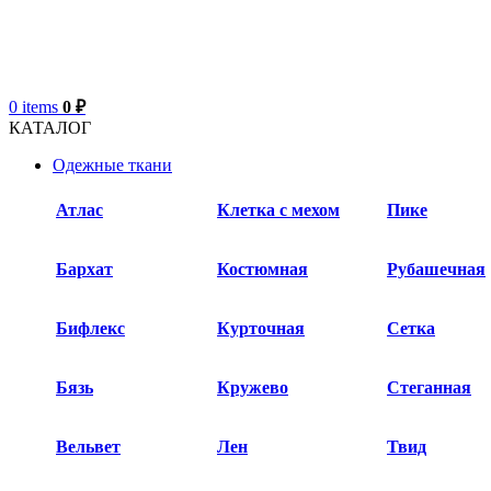
0
items
0
₽
КАТАЛОГ
Одежные ткани
Атлас
Клетка с мехом
Пике
Бархат​
Костюмная
Рубашечная
Бифлекс
Курточная
Сетка
Бязь
Кружево
Стеганная
Вельвет
Лен
Твид