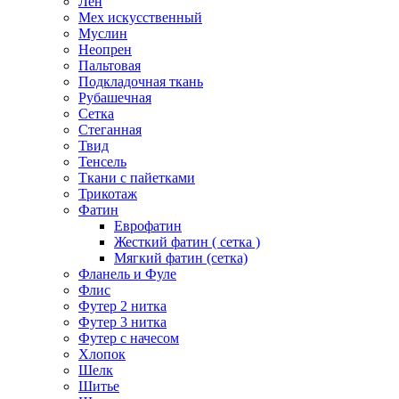
Лен
Мех искусственный
Муслин
Неопрен
Пальтовая
Подкладочная ткань
Рубашечная
Сетка
Стеганная
Твид
Тенсель
Ткани с пайетками
Трикотаж
Фатин
Еврофатин
Жесткий фатин ( сетка )
Мягкий фатин (сетка)
Фланель и Фуле
Флис
Футер 2 нитка
Футер 3 нитка
Футер с начесом
Хлопок
Шелк
Шитье