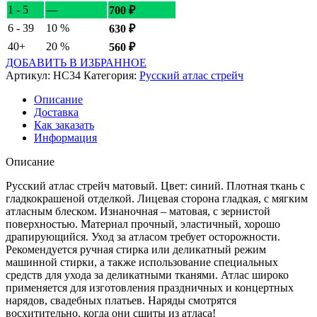
1 - 5
—
700
₽
6 - 39
10 %
630
₽
40+
20 %
560
₽
ДОБАВИТЬ В ИЗБРАННОЕ
Артикул:
НС34
Категория:
Русский атлас стрейч
Описание
Доставка
Как заказать
Информация
Описание
Русский атлас стрейч матовый. Цвет: синий. Плотная ткань с
гладкокрашеной отделкой. Лицевая сторона гладкая, с мягким
атласным блеском. Изнаночная – матовая, с зернистой
поверхностью. Материал прочный, эластичный, хорошо
драпирующийся. Уход за атласом требует осторожности.
Рекомендуется ручная стирка или деликатный режим
машинной стирки, а также использование специальных
средств для ухода за деликатными тканями. Атлас широко
применяется для изготовления праздничных и концертных
нарядов, свадебных платьев. Наряды смотрятся
восхитительно, когда они сшиты из атласа!