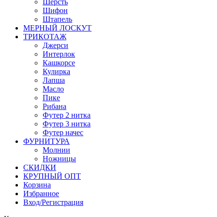
Шерсть
Шифон
Штапель
МЕРНЫЙ ЛОСКУТ
ТРИКОТАЖ
Джерси
Интерлок
Кашкорсе
Кулирка
Лапша
Масло
Пике
Рибана
Футер 2 нитка
Футер 3 нитка
Футер начес
ФУРНИТУРА
Молнии
Ножницы
СКИДКИ
КРУПНЫЙ ОПТ
Корзина
Избранное
Вход/Регистрация