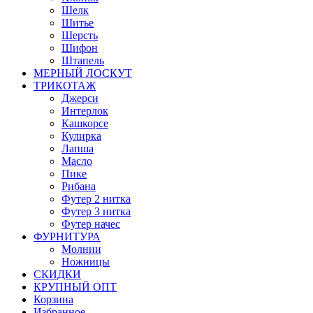
Шелк
Шитье
Шерсть
Шифон
Штапель
МЕРНЫЙ ЛОСКУТ
ТРИКОТАЖ
Джерси
Интерлок
Кашкорсе
Кулирка
Лапша
Масло
Пике
Рибана
Футер 2 нитка
Футер 3 нитка
Футер начес
ФУРНИТУРА
Молнии
Ножницы
СКИДКИ
КРУПНЫЙ ОПТ
Корзина
Избранное