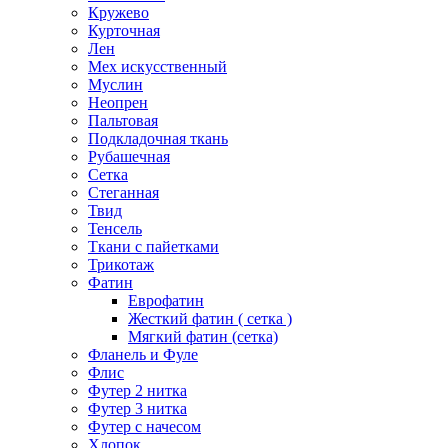
Кружево
Курточная
Лен
Мех искусственный
Муслин
Неопрен
Пальтовая
Подкладочная ткань
Рубашечная
Сетка
Стеганная
Твид
Тенсель
Ткани с пайетками
Трикотаж
Фатин
Еврофатин
Жесткий фатин ( сетка )
Мягкий фатин (сетка)
Фланель и Фуле
Флис
Футер 2 нитка
Футер 3 нитка
Футер с начесом
Хлопок