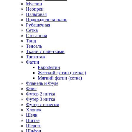
Муслин
Неопрен
Пальтовая
Подкладочная ткань
Рубашечная
Сетка
Стеганная
Твид
Тенсель
Ткани с пайетками
Трикотаж
Фатин
Еврофатин
Жесткий фатин ( сетка )
Мягкий фатин (сетка)
Фланель и Фуле
Флис
Футер 2 нитка
Футер 3 нитка
Футер с начесом
Хлопок
Шелк
Шитье
Шерсть
Шифон