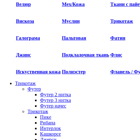
Велюр
Мех/Кожа
Ткани с пай
Вискоза
Муслин
Трикотаж
Галограма
Пальтовая
Фатин
Джинс
Подкладочная ткань
Флис
Искуственная кожа
Полиэстер
Фланель / Ф
Трикотаж
Футер
Футер 2 нитка​
Футер 3 нитка​
Футер начес
Трикотаж
Пике
Рибана
Интерлок
Кашкорсе
Джерси