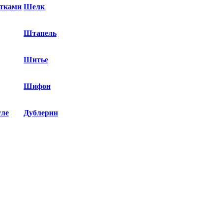
етками
Шелк
Штапель
Шитье
Шифон
уле
Дублерин