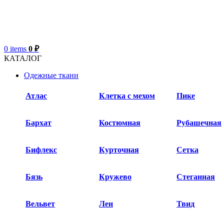
0
items
0
₽
КАТАЛОГ
Одежные ткани
Атлас
Клетка с мехом
Пике
Бархат​
Костюмная
Рубашечная
Бифлекс
Курточная
Сетка
Бязь
Кружево
Стеганная
Вельвет
Лен
Твид