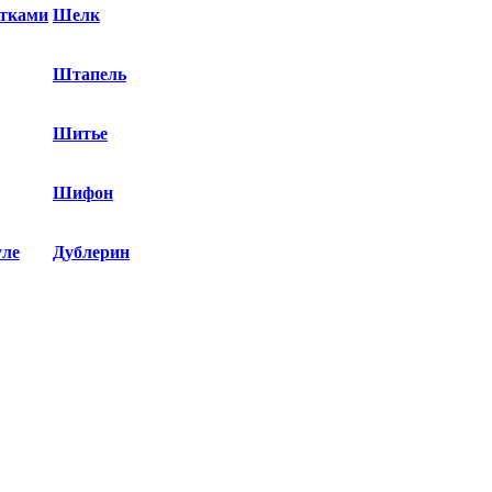
етками
Шелк
Штапель
Шитье
Шифон
уле
Дублерин