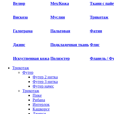
Велюр
Мех/Кожа
Ткани с пай
Вискоза
Муслин
Трикотаж
Галограма
Пальтовая
Фатин
Джинс
Подкладочная ткань
Флис
Искуственная кожа
Полиэстер
Фланель / Ф
Трикотаж
Футер
Футер 2 нитка​
Футер 3 нитка​
Футер начес
Трикотаж
Пике
Рибана
Интерлок
Кашкорсе
Джерси