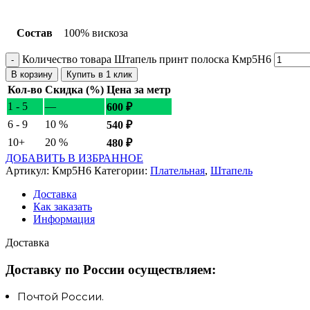
Состав
100% вискоза
Количество товара Штапель принт полоска Кмр5Н6
В корзину
Купить в 1 клик
Кол-во
Скидка (%)
Цена за метр
1 - 5
—
600
₽
6 - 9
10 %
540
₽
10+
20 %
480
₽
ДОБАВИТЬ В ИЗБРАННОЕ
Артикул:
Кмр5Н6
Категории:
Плательная
,
Штапель
Доставка
Как заказать
Информация
Доставка
Доставку по России осуществляем:
Почтой России.