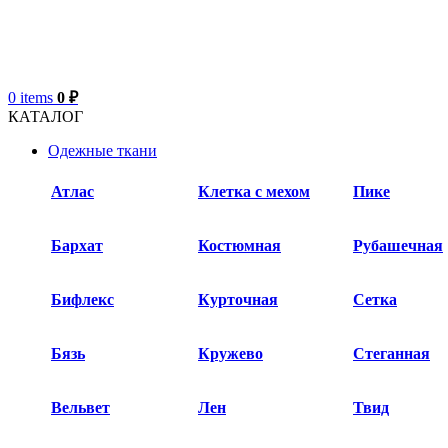
0
items
0
₽
КАТАЛОГ
Одежные ткани
Атлас
Клетка с мехом
Пике
Бархат​
Костюмная
Рубашечная
Бифлекс
Курточная
Сетка
Бязь
Кружево
Стеганная
Вельвет
Лен
Твид