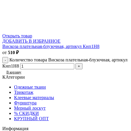
Открыть товар
ДОБАВИТЬ В ИЗБРАННОЕ
Вискоза плательная-блузочная, артикул Кнп1Н8
от
510
₽
Количество товара Вискоза плательная-блузочная, артикул
Кнп1Н8
В корзину
КАтегории
Одежные ткани
Трикотаж
Клеевые материалы
Фурнитура
Мерный лоскут
% СКИДКИ
КРУПНЫЙ ОПТ
Информация