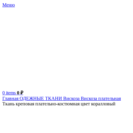
Меню
0
items
0
₽
Главная
ОДЕЖНЫЕ ТКАНИ
Вискоза
Вискоза плательная
Ткань креповая плательно-костюмная цвет коралловый
Турция