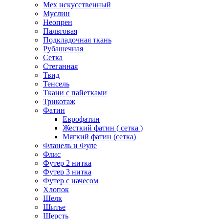
Мех искусственный
Муслин
Неопрен
Пальтовая
Подкладочная ткань
Рубашечная
Сетка
Стеганная
Твид
Тенсель
Ткани с пайетками
Трикотаж
Фатин
Еврофатин
Жесткий фатин ( сетка )
Мягкий фатин (сетка)
Фланель и Фуле
Флис
Футер 2 нитка
Футер 3 нитка
Футер с начесом
Хлопок
Шелк
Шитье
Шерсть