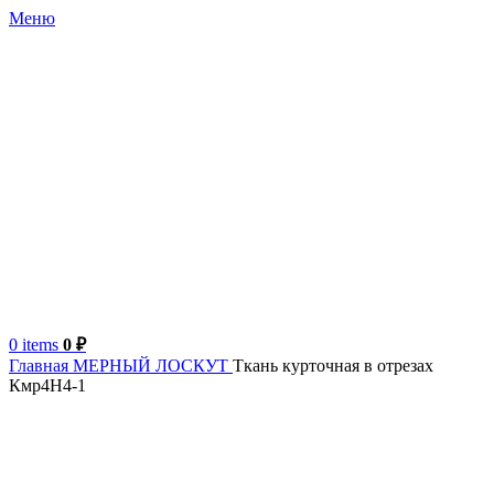
Меню
0
items
0
₽
Главная
МЕРНЫЙ ЛОСКУТ
Ткань курточная в отрезах
Кмр4Н4-1
Италия