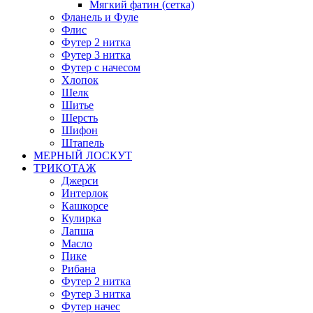
Мягкий фатин (сетка)
Фланель и Фуле
Флис
Футер 2 нитка
Футер 3 нитка
Футер с начесом
Хлопок
Шелк
Шитье
Шерсть
Шифон
Штапель
МЕРНЫЙ ЛОСКУТ
ТРИКОТАЖ
Джерси
Интерлок
Кашкорсе
Кулирка
Лапша
Масло
Пике
Рибана
Футер 2 нитка
Футер 3 нитка
Футер начес