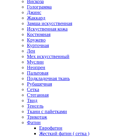
Вискоза
Голограмма
Джинс
Жаккард
Замша искусственная
Искуственная кожа
Костюмная
Кружево
Курточная
Лен
Мех искусственный
Муслин
Неопрен
Пальтовая
Подкладочная ткань
Рубашечная
Сетка
Стеганная
Твид
Тенсель
Ткани с пайетками
Трикотаж
Фатин
Еврофатин
Жесткий фатин ( сетка )