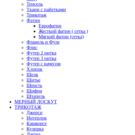
Тенсель
Ткани с пайетками
Трикотаж
Фатин
Еврофатин
Жесткий фатин ( сетка )
Мягкий фатин (сетка)
Фланель и Фуле
Флис
Футер 2 нитка
Футер 3 нитка
Футер с начесом
Хлопок
Шелк
Шитье
Шерсть
Шифон
Штапель
МЕРНЫЙ ЛОСКУТ
ТРИКОТАЖ
Джерси
Интерлок
Кашкорсе
Кулирка
Лапша