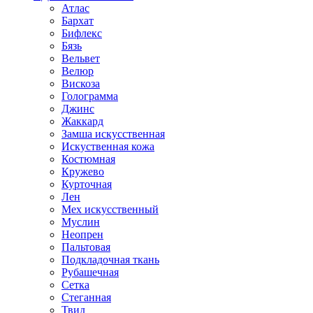
Атлас
Бархат
Бифлекс
Бязь
Вельвет
Велюр
Вискоза
Голограмма
Джинс
Жаккард
Замша искусственная
Искуственная кожа
Костюмная
Кружево
Курточная
Лен
Мех искусственный
Муслин
Неопрен
Пальтовая
Подкладочная ткань
Рубашечная
Сетка
Стеганная
Твид