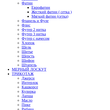
Фатин
Еврофатин
Жесткий фатин ( сетка )
Мягкий фатин (сетка)
Фланель и Фуле
Флис
Футер 2 нитка
Футер 3 нитка
Футер с начесом
Хлопок
Шелк
Шитье
Шерсть
Шифон
Штапель
МЕРНЫЙ ЛОСКУТ
ТРИКОТАЖ
Джерси
Интерлок
Кашкорсе
Кулирка
Лапша
Масло
Пике
Рибана