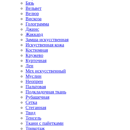
Бязь
Вельвет
Велюр
Вискоза
Голограмма
Джинс
Жаккард
Замша искусственная
Искуственная кожа
Костюмная
Кружево
Курточная
Лен
Мех искусственный
Муслин
Неопрен
Пальтовая
Подкладочная ткань
Рубашечная
Сетка
Стеганная
Твид
Тенсель
Ткани с пайетками
Трикотаж