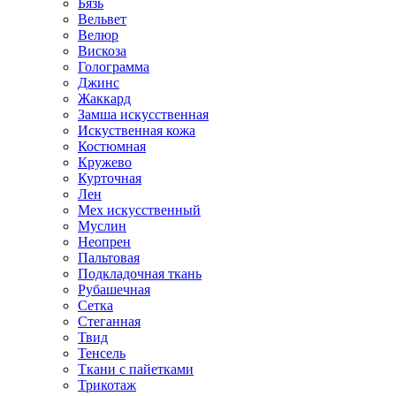
Бязь
Вельвет
Велюр
Вискоза
Голограмма
Джинс
Жаккард
Замша искусственная
Искуственная кожа
Костюмная
Кружево
Курточная
Лен
Мех искусственный
Муслин
Неопрен
Пальтовая
Подкладочная ткань
Рубашечная
Сетка
Стеганная
Твид
Тенсель
Ткани с пайетками
Трикотаж