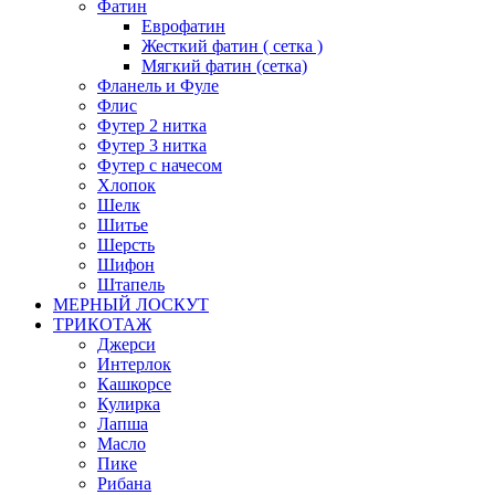
Фатин
Еврофатин
Жесткий фатин ( сетка )
Мягкий фатин (сетка)
Фланель и Фуле
Флис
Футер 2 нитка
Футер 3 нитка
Футер с начесом
Хлопок
Шелк
Шитье
Шерсть
Шифон
Штапель
МЕРНЫЙ ЛОСКУТ
ТРИКОТАЖ
Джерси
Интерлок
Кашкорсе
Кулирка
Лапша
Масло
Пике
Рибана