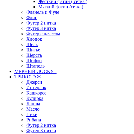
Жесткий фатин ( сетка )
Мягкий фатин (сетка)
Фланель и Фуле
Флис
Футер 2 нитка
Футер 3 нитка
Футер с начесом
Хлопок
Шелк
Шитье
Шерсть
Шифон
Штапель
МЕРНЫЙ ЛОСКУТ
ТРИКОТАЖ
Джерси
Интерлок
Кашкорсе
Кулирка
Лапша
Масло
Пике
Рибана
Футер 2 нитка
Футер 3 нитка