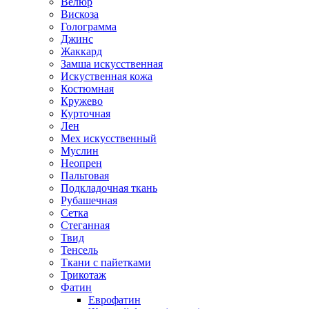
Велюр
Вискоза
Голограмма
Джинс
Жаккард
Замша искусственная
Искуственная кожа
Костюмная
Кружево
Курточная
Лен
Мех искусственный
Муслин
Неопрен
Пальтовая
Подкладочная ткань
Рубашечная
Сетка
Стеганная
Твид
Тенсель
Ткани с пайетками
Трикотаж
Фатин
Еврофатин