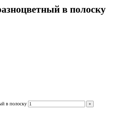
разноцветный в полоску
ый в полоску