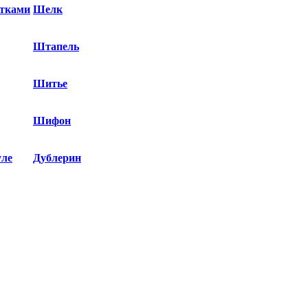
етками
Шелк
Штапель
Шитье
Шифон
уле
Дублерин