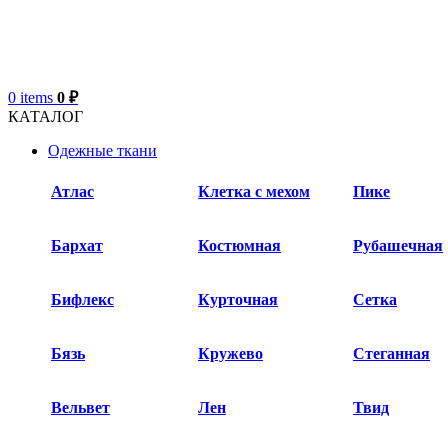
0
items
0
₽
КАТАЛОГ
Одежные ткани
Атлас
Клетка с мехом
Пике
Бархат​
Костюмная
Рубашечная
Бифлекс
Курточная
Сетка
Бязь
Кружево
Стеганная
Вельвет
Лен
Твид