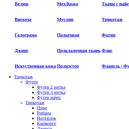
Велюр
Мех/Кожа
Ткани с пай
Вискоза
Муслин
Трикотаж
Галограма
Пальтовая
Фатин
Джинс
Подкладочная ткань
Флис
Искуственная кожа
Полиэстер
Фланель / Ф
Трикотаж
Футер
Футер 2 нитка​
Футер 3 нитка​
Футер начес
Трикотаж
Пике
Рибана
Интерлок
Кашкорсе
Джерси