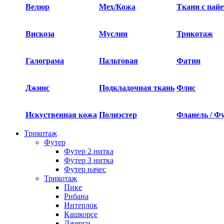
Велюр
Мех/Кожа
Ткани с пай
Вискоза
Муслин
Трикотаж
Галограма
Пальтовая
Фатин
Джинс
Подкладочная ткань
Флис
Искуственная кожа
Полиэстер
Фланель / Ф
Трикотаж
Футер
Футер 2 нитка​
Футер 3 нитка​
Футер начес
Трикотаж
Пике
Рибана
Интерлок
Кашкорсе
Джерси