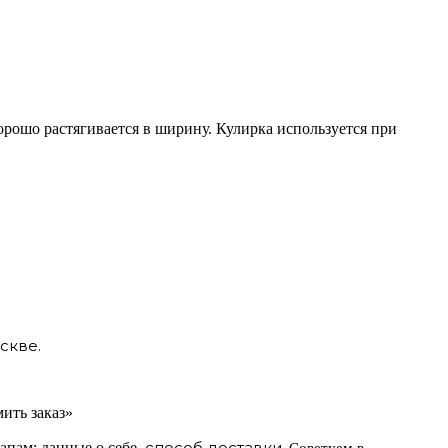
хорошо растягивается в ширину. Кулирка используется при
скве.
ить заказ»
способ доставки.
апам: данные о себе,