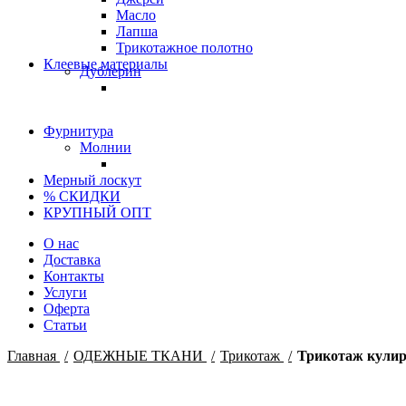
Масло
Лапша
Трикотажное полотно
Клеевые материалы
Дублерин
Фурнитура
Молнии
Мерный лоскут
% СКИДКИ
КРУПНЫЙ ОПТ
О нас
Доставка
Контакты
Услуги
Оферта
Статьи
Главная
ОДЕЖНЫЕ ТКАНИ
Трикотаж
Трикотаж кулир
Турция