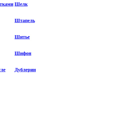
етками
Шелк
Штапель
Шитье
Шифон
уле
Дублерин