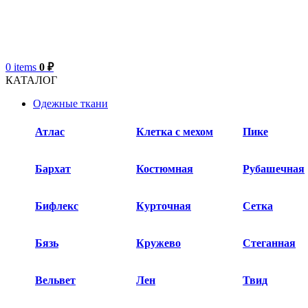
0
items
0
₽
КАТАЛОГ
Одежные ткани
Атлас
Клетка с мехом
Пике
Бархат​
Костюмная
Рубашечная
Бифлекс
Курточная
Сетка
Бязь
Кружево
Стеганная
Вельвет
Лен
Твид