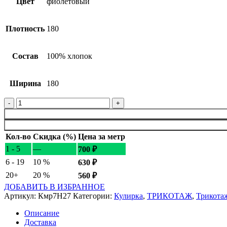
Цвет
фиолетовый
Плотность
180
Состав
100% хлопок
Ширина
180
Количество товара Трикотаж кулирка фиолетового цвета хл
Кол-во
Скидка (%)
Цена за метр
1 - 5
—
700
₽
6 - 19
10 %
630
₽
20+
20 %
560
₽
ДОБАВИТЬ В ИЗБРАННОЕ
Артикул:
Кмр7Н27
Категории:
Кулирка
,
ТРИКОТАЖ
,
Трикота
Описание
Доставка